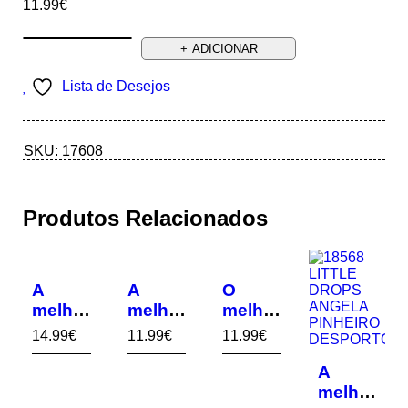
11.99
€
ADICIONAR
Lista de Desejos
SKU:
17608
Produtos Relacionados
A
A
O
melhor
melhor
melhor
Auxilia
Motard
Dentis
14.99
€
11.99
€
11.99
€
r de
!
ta!
Educa
A
ção!
melhor