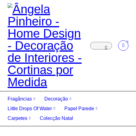
0
Fragâncias
Decoração
Little Drops Of Water
Papel Parede
Carpetes
Colecção Natal