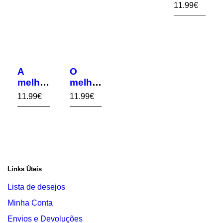
Despo
11.99
€
rtista!
A
O
melhor
melhor
Engen
Pesca
11.99
€
11.99
€
heira!
dor!
(Indust
rial)
Links Úteis
Lista de desejos
Minha Conta
Envios e Devoluções