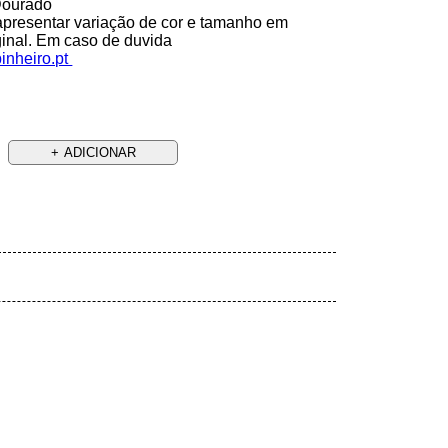
Dourado
presentar variação de cor e tamanho em
ginal. Em caso de duvida
inheiro.pt
ADICIONAR
s