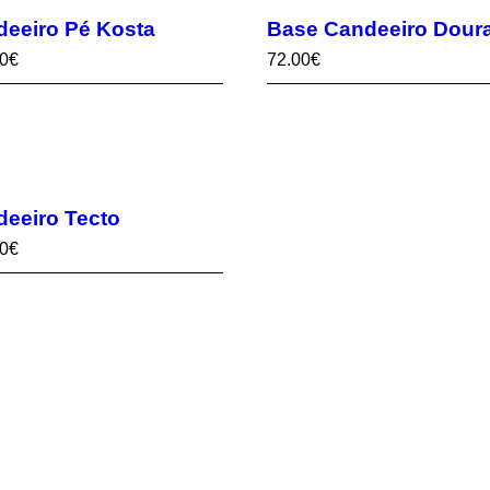
eeiro Pé Kosta
Base Candeeiro Dour
0
€
72.00
€
eeiro Tecto
0
€