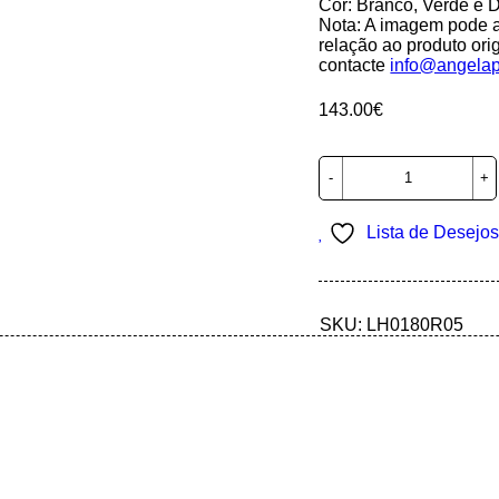
Cor: Branco, Verde e 
Nota: A imagem pode a
relação ao produto ori
contacte
info@angelap
143.00
€
Lista de Desejo
SKU:
LH0180R05