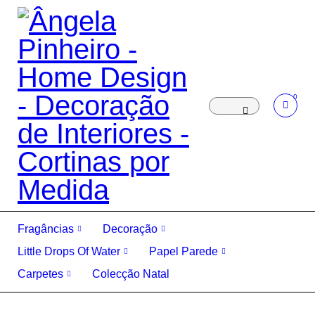
0
Fragâncias
Decoração
Little Drops Of Water
Papel Parede
Carpetes
Colecção Natal