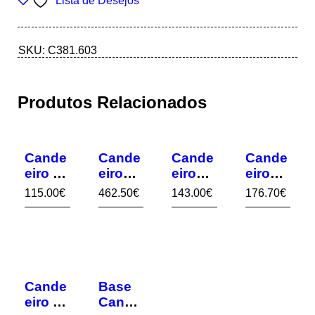
Lista de Desejos
SKU:
C381.603
Produtos Relacionados
Cande
Cande
Cande
Cande
eiro Pé
eiro
eiro
eiro
Cleme
Tecto
Seren
Tripé
115.00
€
462.50
€
143.00
€
176.70
€
nce
ella
Doura
do
Cande
Base
eiro de
Cande